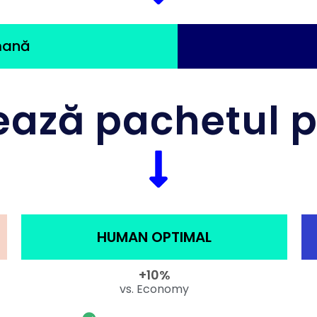
mană
ează pachetul p
HUMAN OPTIMAL
+10%
vs. Economy