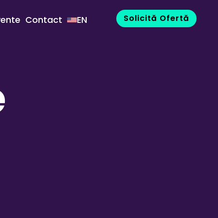
Solicită Ofertă
vente
Contact
EN
e