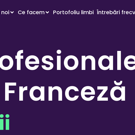
 noi
Ce facem
Portofoliu limbi
Întrebări frec
rofesional
 Franceză
i