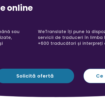
e online
omână sau
WeTranslate îți pune la dispo
izate,
servicii de traduceri în limba
și
+600 traducători și interpreți 
Solicită ofertă
Ce 