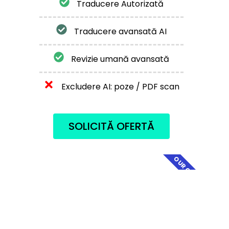
Traducere Autorizată
Traducere avansată AI
Revizie umană avansată
Excludere AI: poze / PDF scan
SOLICITĂ OFERTĂ
OUR CHOICE