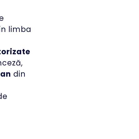
00:00
Video
e
Player
din limba
n
orizate
nceză,
tan
din
n
de