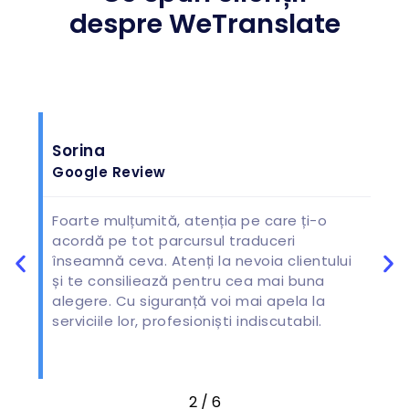
despre WeTranslate
Sorina
A
Google Review
G
Foarte mulțumită, atenția pe care ți-o
Am
acordă pe tot parcursul traduceri
p
înseamnă ceva. Atenți la nevoia clientului
ei
și te consiliează pentru cea mai buna
fo
alegere. Cu siguranță voi mai apela la
co
serviciile lor, profesioniști indiscutabil.
ar
în
2
/
6