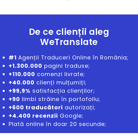
De ce clienții aleg
WeTranslate
#1
Agenții Traduceri Online în România;
+1.300.000
pagini traduse;
+110.000
comenzi livrate;
+40.000
clienți mulțumiți;
+
99,9%
satisfacția clienților;
+90
limbi străine în portofoliu;
+60
0 traducători
autorizați;
+4.400 recenzii
Google;
Plată online în doar 20 secunde;