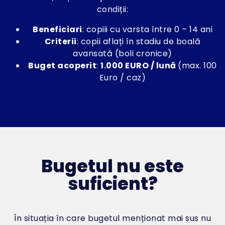
condiții:
Beneficiari
: copiii cu varsta între 0 – 14 ani
Criterii
: copii aflați în stadiu de boală
avansată (boli cronice)
Buget acoperit
:
1.000 EURO / lună
(max. 100
Euro / caz)
Bugetul nu este
suficient?
În situația în care bugetul menționat mai sus nu