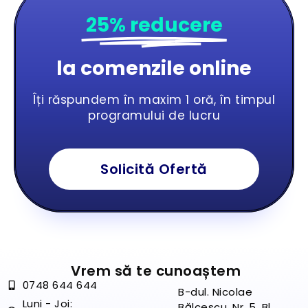
25% reducere
la comenzile online
Îți răspundem în maxim 1 oră, în timpul
programului de lucru
Solicită Ofertă
Vrem să te cunoaștem
0748 644 644
B-dul. Nicolae
Luni - Joi:
Bălcescu, Nr. 5, Bl.