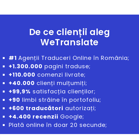
De ce clienții aleg
WeTranslate
#1
Agenții Traduceri Online în România;
+1.300.000
pagini traduse;
+110.000
comenzi livrate;
+40.000
clienți mulțumiți;
+
99,9%
satisfacția clienților;
+90
limbi străine în portofoliu;
+60
0 traducători
autorizați;
+4.400 recenzii
Google;
Plată online în doar 20 secunde;