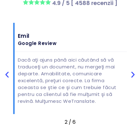
4.9
/ 5 [
4588
recenzii ]
Emil
A
Google Review
G
Dacă aţi ajuns până aici căutând să vă
On
traduceţi un document, nu mergeţi mai
ev
th
departe. Amabilitate, comunicare
ef
excelentă, preţuri corecte. La firma
na
aceasta se ştie ce şi cum trebuie făcut
ki
ck.
pentru ca clientul să fie mulţumit şi să
th
revină. Mulţumesc WeTranslate.
2
/
6