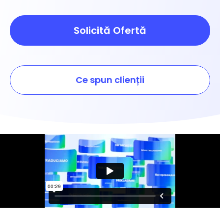
Solicită Ofertă
Ce spun clienții